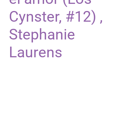
Cynster, #12) ,
Stephanie
Laurens
Al seguir el viaje del protagonista, nos
recordamos que el poder de la narración radica
en su capacidad para conectarnos con otros y
ayudarnos a dar sentido a nuestras libro pdf
gratis vidas. La energía cruda de una obra puede
ser lo que la hace más atractiva. El libro me
recordó a un viejo amigo que siempre tiene una
historia emocionante que contar. Lo que más
aprecié de este libro fue su capacidad para libro