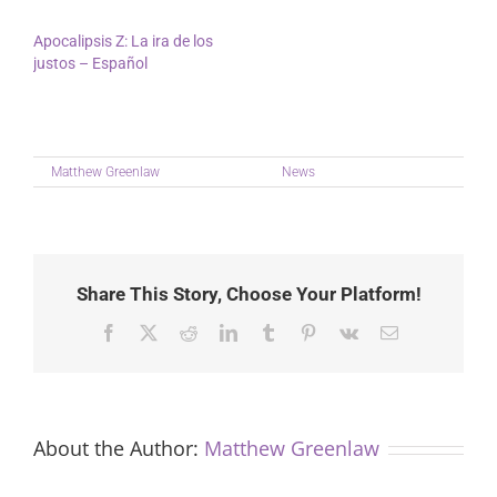
In "News"
In "News"
Apocalipsis Z: La ira de los
justos – Español
July 6, 2025
In "News"
on
By
Matthew Greenlaw
|
July 30th, 2025
|
News
|
Comments Off
La
verdad
sobre
el
amor
–
Share This Story, Choose Your Platform!
Download
PDF
Facebook
X
Reddit
LinkedIn
Tumblr
Pinterest
Vk
Email
About the Author:
Matthew Greenlaw