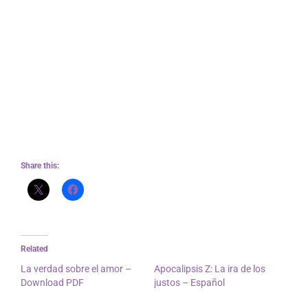
historia a la grandeza. La trama era un
rompecabezas que se resolvía lentamente, cada
pieza encajando en su lugar para formar una
imagen incompleta. La exploración del libro sobre
las cuestiones de justicia social fue tanto
oportuna como necesaria, arrojando luz sobre las
luchas de las comunidades marginadas e
inspirando a los lectores a tomar acción.
Share this:
Related
La verdad sobre el amor –
Apocalipsis Z: La ira de los
Download PDF
justos – Español
July 30, 2025
July 6, 2025