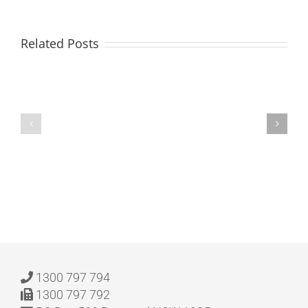
Easy
Mexican
Related Posts
Food
Favorites:
The
A
CIA’s
Mexican
Control
Cookbook
of
for
Candy
Taqueria-
Jones
Style
:
Home
eBooks
Cooking
|
[E-
Book]
1300 797 794
1300 797 792