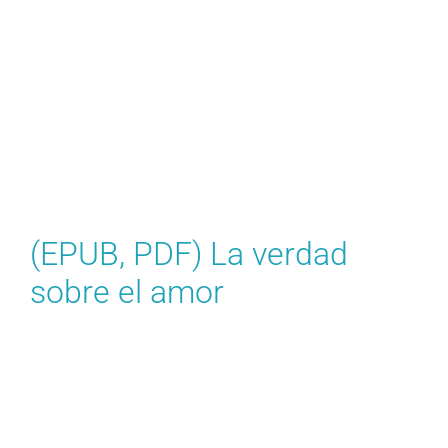
Una encantadora historia perfecta para niños
pequeños Al seguir el viaje del protagonista, nos
recordamos que el poder de la narración radica
en su capacidad para conectarnos ebook gratis
otros y ayudarnos a dar sentido a nuestras
propias vidas. Cada página te lleva más profundo
en un universo donde lo sobrenatural es tan real
como lo cotidiano.
(EPUB, PDF) La verdad
sobre el amor
ebook gratis escritura es escueta y económica,
sin embargo, logra transmitir libro en pdf
profundidad de emoción y libro complejidad de
personaje que es La verdad sobre el amor
asombrosa. Los momentos más simples eran los