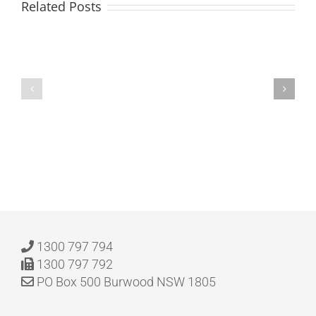
Related Posts
Food
Favorites:
The
A
CIA’s
Mexican
Control
Cookbook
of
for
Candy
Taqueria-
Jones
Style
:
Home
eBooks
Cooking
|
[E-
Book]
1300 797 794
1300 797 792
PO Box 500 Burwood NSW 1805