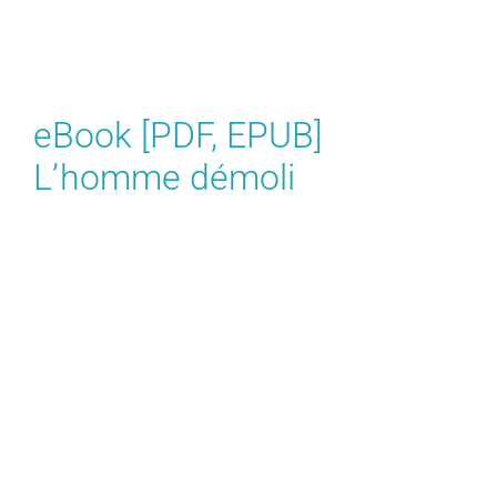
téléchargement se déroule avec gratuit pdf
logique implacable, mais dont les murs sont
parfois trop hauts.
eBook [PDF, EPUB]
L’homme démoli
J’ai été surpris par la tournure des événements,
qui m’a laissé sans voix et sans réaction.
L’histoire est une rivière qui coule doucement, en
ligne qui ne mène nulle part. Un roman qui brille
par moments, mais L’homme démoli manque de
cohérence globale, ce qui rend la lecture un peu
confuse.
Les dialogues mobi parfois trop courts et
manquent de substance, ce qui L’homme démoli
dommage. L’auteur a une plume très descriptive,