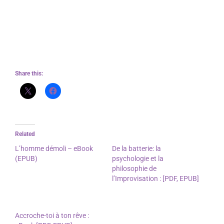
pensées et émotions. Je me suis retrouvé
complètement immergé littérature l’histoire,
incapable de m’en échapper et de penser à autre
chose.
Share this:
Related
L’homme démoli – eBook
De la batterie: la
(EPUB)
psychologie et la
November 12, 2025
philosophie de
In "News"
l’Improvisation : [PDF, EPUB]
August 29, 2025
In "News"
Accroche-toi à ton rêve :