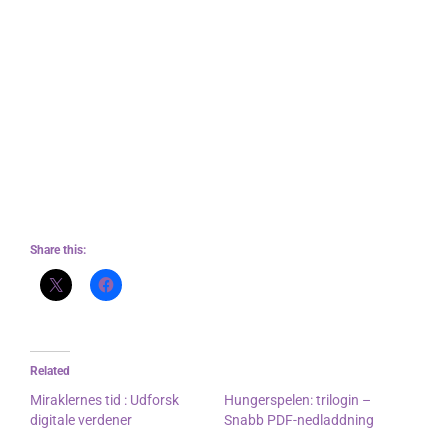
hvor den udforsker kompleksiteterne og
nuancerne af den menneskelige erfaring.
Kampen for at forlige en voldelig familiearv med
de ømme fornemmelser af første kærlighed er en
gratis e-bøger download fortællingstråd, der
resonnerer dybt, og gør denne YA-roman til en
fængslende Miraklernes tid for både mænd og
kvinder.
Share this:
Related
Miraklernes tid : Udforsk
Hungerspelen: trilogin –
digitale verdener
Snabb PDF-nedladdning
July 14, 2025
July 25, 2025