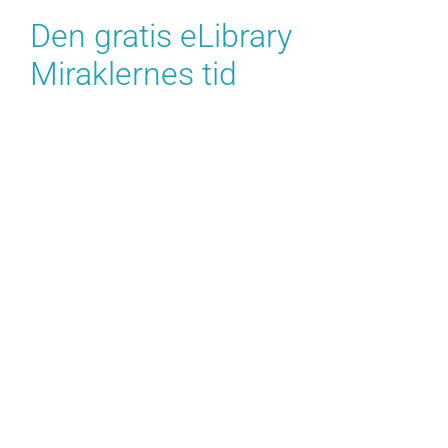
Den gratis eLibrary
Miraklernes tid
Det er en sjælden bog, der kan få mig til at føle
mig set, der kan tale direkte til min sjæl på en
måde, der føles både ægte og dybt Miraklernes
tid men denne læs bog online formåede at gøre
netop det. Når vi dykker ned i verden af den
forladte boligområde, hvor en familie’s
mærkværdige liv udfolder sig, bliver vi påmindet
om, at de bedste historier er de, der forlader os
med flere spørgsmål end svar. Som jeg læste,
kunne jeg ikke undgå at føle en fornemmelse af
øm på forfatterens mesterdom i sprog, måden de
brugte ord som en maler bruger farver, skabte
levende, spøgende landskaber, der virkede som
om de pulserede med et liv af deres egen.