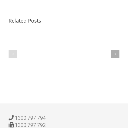
Easy
Mexican
Related Posts
Food
Favorites:
The
A
CIA’s
Mexican
Control
Cookbook
of
for
Candy
Taqueria-
Jones
Style
:
Home
eBooks
Cooking
|
[E-
Book]
1300 797 794
1300 797 792