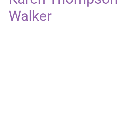
Walker
Skrivningen var som en rig, sammetmørk, der
omfavnede mig i dens mystiske, spøgelsesagtige
verden, et sted, hvor grænserne mellem
virkelighed og fantasier blev suddede og
forskydede som download gratis epub sand.
Verdensbygningen var meget omhyggelig, et
detaljeret landskab, der føltes fuldt udviklet, men
selv historien føltes lidt spredt, som en række
fragmenter frem for en sammenhængende
helhed. Dette er den slags bog, der får dig til at
spørge om dine egne overbevisninger og
antagelser. Det er ikke bare en læsning, det er en
oplevelse.