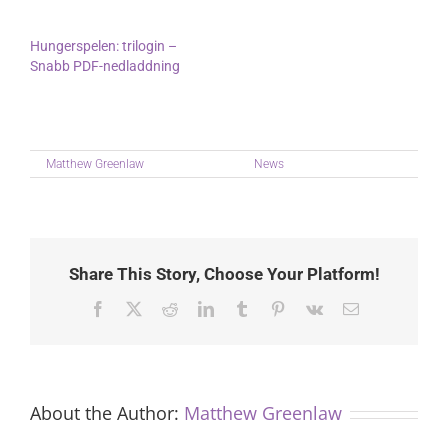
In "News"
In "News"
Hungerspelen: trilogin –
Snabb PDF-nedladdning
July 25, 2025
In "News"
on
By
Matthew Greenlaw
|
July 14th, 2025
|
News
|
Comments Off
Miraklernes
tid
:
Udforsk
digitale
verdener
Share This Story, Choose Your Platform!
Facebook
X
Reddit
LinkedIn
Tumblr
Pinterest
Vk
Email
About the Author:
Matthew Greenlaw